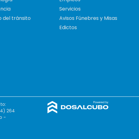
ncia
Servicios
 del tránsito
Avisos Fúnebres y Misas
Edictos
to:
54) 264
o -