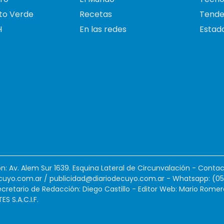
to Verde
Recetas
Tende
H
En las redes
Estado
ión: Av. Alem Sur 1639. Esquina Lateral de Circunvalación - Contac
cuyo.com.ar
/
publicidad@diariodecuyo.com.ar
-
Whatsapp: (0
cretario de Redacción: Diego Castillo - Editor Web: Mario Romer
 S.A.C.I.F.