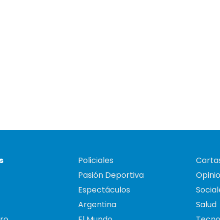
s
Policiales
Cartas
Pasión Deportiva
Opini
Espectáculos
Social
Argentina
Salud
ro
El Mundo
Tecno