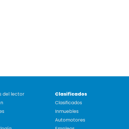
 del lector
Clasificados
on
Clasificados
es
Inmuebles
Automotores
logía
Empleos