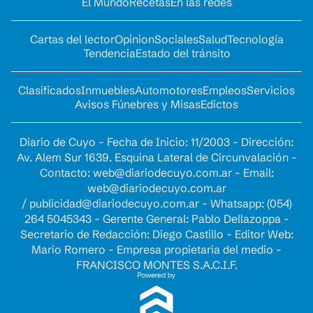
El Mundo
Recetas
En las redes
Cartas del lector
Opinion
Sociales
Salud
Tecnología
Tendencia
Estado del tránsito
Clasificados
Inmuebles
Automotores
Empleos
Servicios
Avisos Fúnebres y Misas
Edictos
Diario de Cuyo - Fecha de Inicio: 11/2003 - Dirección:
Av. Alem Sur 1639. Esquina Lateral de Circunvalación -
Contacto:
web@diariodecuyo.com.ar
- Email:
web@diariodecuyo.com.ar
/
publicidad@diariodecuyo.com.ar
-
Whatsapp: (054)
264 5045343 - Gerente General: Pablo Dellazoppa -
Secretario de Redacción: Diego Castillo - Editor Web:
Mario Romero - Empresa propietaria del medio -
FRANCISCO MONTES S.A.C.I.F.