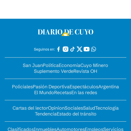
Seguinos en:
San Juan
Política
Economía
Cuyo Minero
Suplemento Verde
Revista OH
Policiales
Pasión Deportiva
Espectáculos
Argentina
El Mundo
Recetas
En las redes
Cartas del lector
Opinion
Sociales
Salud
Tecnología
Tendencia
Estado del tránsito
Clasificados
Inmuebles
Automotores
Empleos
Servicios