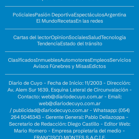
Policiales
Pasión Deportiva
Espectáculos
Argentina
El Mundo
Recetas
En las redes
Cartas del lector
Opinion
Sociales
Salud
Tecnología
Tendencia
Estado del tránsito
Clasificados
Inmuebles
Automotores
Empleos
Servicios
Avisos Fúnebres y Misas
Edictos
Diario de Cuyo - Fecha de Inicio: 11/2003 - Dirección:
Av. Alem Sur 1639. Esquina Lateral de Circunvalación -
Contacto:
web@diariodecuyo.com.ar
- Email:
web@diariodecuyo.com.ar
/
publicidad@diariodecuyo.com.ar
-
Whatsapp: (054)
264 5045343 - Gerente General: Pablo Dellazoppa -
Secretario de Redacción: Diego Castillo - Editor Web:
Mario Romero - Empresa propietaria del medio -
FRANCISCO MONTES S.A.C.I.F.