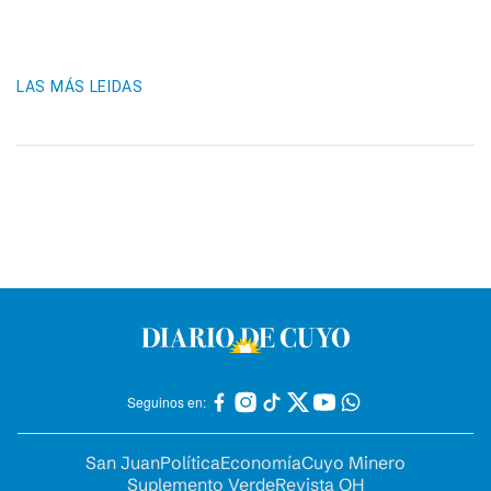
LAS MÁS LEIDAS
Seguinos en:
San Juan
Política
Economía
Cuyo Minero
Suplemento Verde
Revista OH