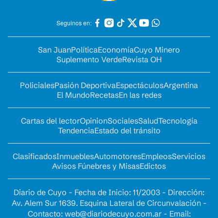
Seguinos en:
San Juan
Política
Economía
Cuyo Minero
Suplemento Verde
Revista OH
Policiales
Pasión Deportiva
Espectáculos
Argentina
El Mundo
Recetas
En las redes
Cartas del lector
Opinion
Sociales
Salud
Tecnología
Tendencia
Estado del tránsito
Clasificados
Inmuebles
Automotores
Empleos
Servicios
Avisos Fúnebres y Misas
Edictos
Diario de Cuyo - Fecha de Inicio: 11/2003 - Dirección:
Av. Alem Sur 1639. Esquina Lateral de Circunvalación -
Contacto:
web@diariodecuyo.com.ar
- Email: