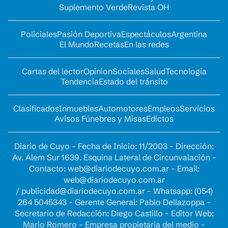
Suplemento Verde
Revista OH
Policiales
Pasión Deportiva
Espectáculos
Argentina
El Mundo
Recetas
En las redes
Cartas del lector
Opinion
Sociales
Salud
Tecnología
Tendencia
Estado del tránsito
Clasificados
Inmuebles
Automotores
Empleos
Servicios
Avisos Fúnebres y Misas
Edictos
Diario de Cuyo - Fecha de Inicio: 11/2003 - Dirección:
Av. Alem Sur 1639. Esquina Lateral de Circunvalación -
Contacto:
web@diariodecuyo.com.ar
- Email:
web@diariodecuyo.com.ar
/
publicidad@diariodecuyo.com.ar
-
Whatsapp: (054)
264 5045343 - Gerente General: Pablo Dellazoppa -
Secretario de Redacción: Diego Castillo - Editor Web:
Mario Romero - Empresa propietaria del medio -