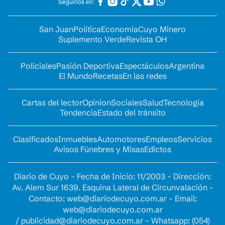
Seguinos en:
San Juan
Política
Economía
Cuyo Minero
Suplemento Verde
Revista OH
Policiales
Pasión Deportiva
Espectáculos
Argentina
El Mundo
Recetas
En las redes
Cartas del lector
Opinion
Sociales
Salud
Tecnología
Tendencia
Estado del tránsito
Clasificados
Inmuebles
Automotores
Empleos
Servicios
Avisos Fúnebres y Misas
Edictos
Diario de Cuyo - Fecha de Inicio: 11/2003 - Dirección:
Av. Alem Sur 1639. Esquina Lateral de Circunvalación -
Contacto:
web@diariodecuyo.com.ar
- Email:
web@diariodecuyo.com.ar
/
publicidad@diariodecuyo.com.ar
-
Whatsapp: (054)