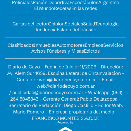
Policiales
Pasión Deportiva
Espectáculos
Argentina
El Mundo
Recetas
En las redes
Cartas del lector
Opinion
Sociales
Salud
Tecnología
Tendencia
Estado del tránsito
Clasificados
Inmuebles
Automotores
Empleos
Servicios
Avisos Fúnebres y Misas
Edictos
Diario de Cuyo - Fecha de Inicio: 11/2003 - Dirección:
Av. Alem Sur 1639. Esquina Lateral de Circunvalación -
Contacto:
web@diariodecuyo.com.ar
- Email:
web@diariodecuyo.com.ar
/
publicidad@diariodecuyo.com.ar
-
Whatsapp: (054)
264 5045343 - Gerente General: Pablo Dellazoppa -
Secretario de Redacción: Diego Castillo - Editor Web:
Mario Romero - Empresa propietaria del medio -
FRANCISCO MONTES S.A.C.I.F.