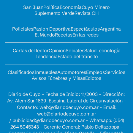
San Juan
Política
Economía
Cuyo Minero
Suplemento Verde
Revista OH
Policiales
Pasión Deportiva
Espectáculos
Argentina
El Mundo
Recetas
En las redes
Cartas del lector
Opinion
Sociales
Salud
Tecnología
Tendencia
Estado del tránsito
Clasificados
Inmuebles
Automotores
Empleos
Servicios
Avisos Fúnebres y Misas
Edictos
Diario de Cuyo - Fecha de Inicio: 11/2003 - Dirección:
Av. Alem Sur 1639. Esquina Lateral de Circunvalación -
Contacto:
web@diariodecuyo.com.ar
- Email:
web@diariodecuyo.com.ar
/
publicidad@diariodecuyo.com.ar
-
Whatsapp: (054)
264 5045343 - Gerente General: Pablo Dellazoppa -