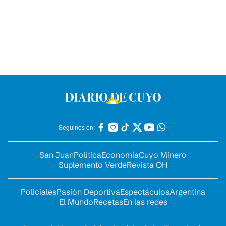
Seguinos en:
San Juan
Política
Economía
Cuyo Minero
Suplemento Verde
Revista OH
Policiales
Pasión Deportiva
Espectáculos
Argentina
El Mundo
Recetas
En las redes