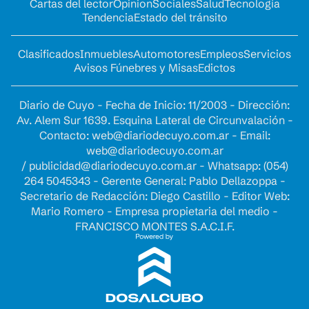
Cartas del lector
Opinion
Sociales
Salud
Tecnología
Tendencia
Estado del tránsito
Clasificados
Inmuebles
Automotores
Empleos
Servicios
Avisos Fúnebres y Misas
Edictos
Diario de Cuyo - Fecha de Inicio: 11/2003 - Dirección:
Av. Alem Sur 1639. Esquina Lateral de Circunvalación -
Contacto:
web@diariodecuyo.com.ar
- Email:
web@diariodecuyo.com.ar
/
publicidad@diariodecuyo.com.ar
-
Whatsapp: (054)
264 5045343 - Gerente General: Pablo Dellazoppa -
Secretario de Redacción: Diego Castillo - Editor Web:
Mario Romero - Empresa propietaria del medio -
FRANCISCO MONTES S.A.C.I.F.