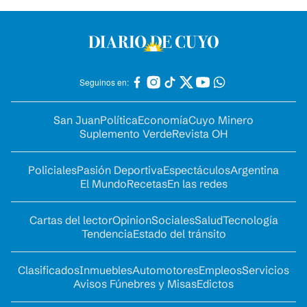
Seguinos en:
San Juan
Política
Economía
Cuyo Minero
Suplemento Verde
Revista OH
Policiales
Pasión Deportiva
Espectáculos
Argentina
El Mundo
Recetas
En las redes
Cartas del lector
Opinion
Sociales
Salud
Tecnología
Tendencia
Estado del tránsito
Clasificados
Inmuebles
Automotores
Empleos
Servicios
Avisos Fúnebres y Misas
Edictos