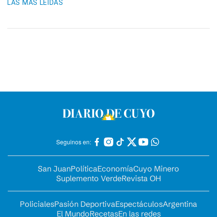
LAS MÁS LEIDAS
Seguinos en:
San Juan
Política
Economía
Cuyo Minero
Suplemento Verde
Revista OH
Policiales
Pasión Deportiva
Espectáculos
Argentina
El Mundo
Recetas
En las redes