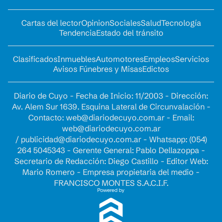
Cartas del lector
Opinion
Sociales
Salud
Tecnología
Tendencia
Estado del tránsito
Clasificados
Inmuebles
Automotores
Empleos
Servicios
Avisos Fúnebres y Misas
Edictos
Diario de Cuyo - Fecha de Inicio: 11/2003 - Dirección:
Av. Alem Sur 1639. Esquina Lateral de Circunvalación -
Contacto:
web@diariodecuyo.com.ar
- Email:
web@diariodecuyo.com.ar
/
publicidad@diariodecuyo.com.ar
-
Whatsapp: (054)
264 5045343 - Gerente General: Pablo Dellazoppa -
Secretario de Redacción: Diego Castillo - Editor Web:
Mario Romero - Empresa propietaria del medio -
FRANCISCO MONTES S.A.C.I.F.