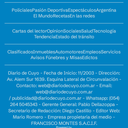
Policiales
Pasión Deportiva
Espectáculos
Argentina
El Mundo
Recetas
En las redes
Cartas del lector
Opinion
Sociales
Salud
Tecnología
Tendencia
Estado del tránsito
Clasificados
Inmuebles
Automotores
Empleos
Servicios
Avisos Fúnebres y Misas
Edictos
Diario de Cuyo - Fecha de Inicio: 11/2003 - Dirección:
Av. Alem Sur 1639. Esquina Lateral de Circunvalación -
Contacto:
web@diariodecuyo.com.ar
- Email:
web@diariodecuyo.com.ar
/
publicidad@diariodecuyo.com.ar
-
Whatsapp: (054)
264 5045343 - Gerente General: Pablo Dellazoppa -
Secretario de Redacción: Diego Castillo - Editor Web:
Mario Romero - Empresa propietaria del medio -
FRANCISCO MONTES S.A.C.I.F.