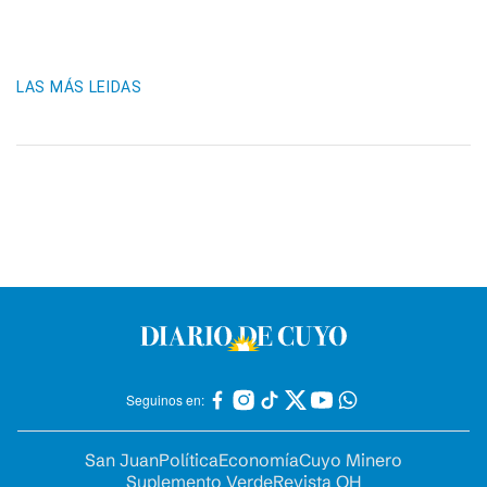
LAS MÁS LEIDAS
Seguinos en:
San Juan
Política
Economía
Cuyo Minero
Suplemento Verde
Revista OH