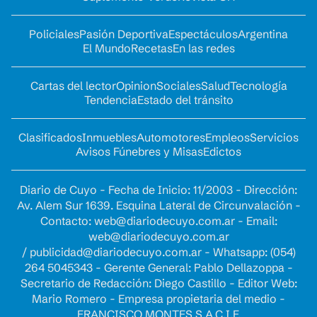
Policiales
Pasión Deportiva
Espectáculos
Argentina
El Mundo
Recetas
En las redes
Cartas del lector
Opinion
Sociales
Salud
Tecnología
Tendencia
Estado del tránsito
Clasificados
Inmuebles
Automotores
Empleos
Servicios
Avisos Fúnebres y Misas
Edictos
Diario de Cuyo - Fecha de Inicio: 11/2003 - Dirección:
Av. Alem Sur 1639. Esquina Lateral de Circunvalación -
Contacto:
web@diariodecuyo.com.ar
- Email:
web@diariodecuyo.com.ar
/
publicidad@diariodecuyo.com.ar
-
Whatsapp: (054)
264 5045343 - Gerente General: Pablo Dellazoppa -
Secretario de Redacción: Diego Castillo - Editor Web:
Mario Romero - Empresa propietaria del medio -
FRANCISCO MONTES S.A.C.I.F.