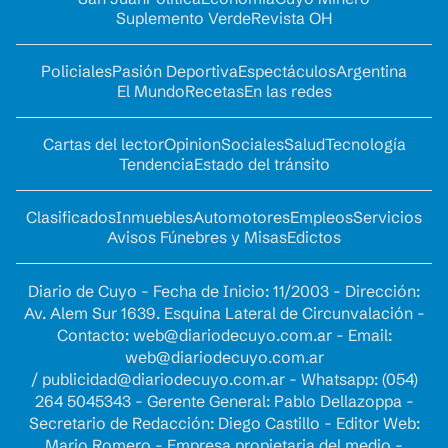
Suplemento Verde
Revista OH
Policiales
Pasión Deportiva
Espectáculos
Argentina
El Mundo
Recetas
En las redes
Cartas del lector
Opinion
Sociales
Salud
Tecnología
Tendencia
Estado del tránsito
Clasificados
Inmuebles
Automotores
Empleos
Servicios
Avisos Fúnebres y Misas
Edictos
Diario de Cuyo - Fecha de Inicio: 11/2003 - Dirección:
Av. Alem Sur 1639. Esquina Lateral de Circunvalación -
Contacto:
web@diariodecuyo.com.ar
- Email:
web@diariodecuyo.com.ar
/
publicidad@diariodecuyo.com.ar
-
Whatsapp: (054)
264 5045343 - Gerente General: Pablo Dellazoppa -
Secretario de Redacción: Diego Castillo - Editor Web:
Mario Romero - Empresa propietaria del medio -