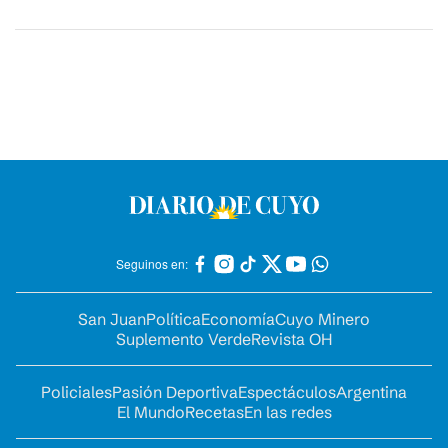
Seguinos en:
San Juan
Política
Economía
Cuyo Minero
Suplemento Verde
Revista OH
Policiales
Pasión Deportiva
Espectáculos
Argentina
El Mundo
Recetas
En las redes