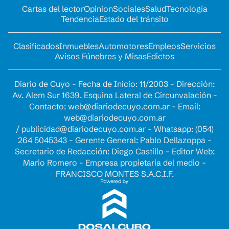
Cartas del lector
Opinion
Sociales
Salud
Tecnología
Tendencia
Estado del tránsito
Clasificados
Inmuebles
Automotores
Empleos
Servicios
Avisos Fúnebres y Misas
Edictos
Diario de Cuyo - Fecha de Inicio: 11/2003 - Dirección:
Av. Alem Sur 1639. Esquina Lateral de Circunvalación -
Contacto:
web@diariodecuyo.com.ar
- Email:
web@diariodecuyo.com.ar
/
publicidad@diariodecuyo.com.ar
-
Whatsapp: (054)
264 5045343 - Gerente General: Pablo Dellazoppa -
Secretario de Redacción: Diego Castillo - Editor Web:
Mario Romero - Empresa propietaria del medio -
FRANCISCO MONTES S.A.C.I.F.