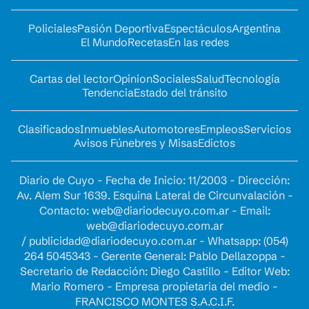
Policiales
Pasión Deportiva
Espectáculos
Argentina
El Mundo
Recetas
En las redes
Cartas del lector
Opinion
Sociales
Salud
Tecnología
Tendencia
Estado del tránsito
Clasificados
Inmuebles
Automotores
Empleos
Servicios
Avisos Fúnebres y Misas
Edictos
Diario de Cuyo - Fecha de Inicio: 11/2003 - Dirección:
Av. Alem Sur 1639. Esquina Lateral de Circunvalación -
Contacto:
web@diariodecuyo.com.ar
- Email:
web@diariodecuyo.com.ar
/
publicidad@diariodecuyo.com.ar
-
Whatsapp: (054)
264 5045343 - Gerente General: Pablo Dellazoppa -
Secretario de Redacción: Diego Castillo - Editor Web:
Mario Romero - Empresa propietaria del medio -
FRANCISCO MONTES S.A.C.I.F.