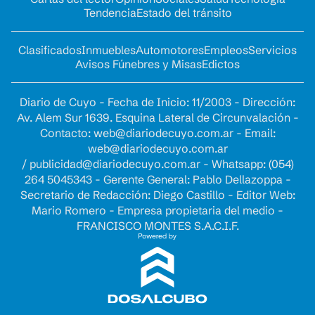
Tendencia
Estado del tránsito
Clasificados
Inmuebles
Automotores
Empleos
Servicios
Avisos Fúnebres y Misas
Edictos
Diario de Cuyo - Fecha de Inicio: 11/2003 - Dirección:
Av. Alem Sur 1639. Esquina Lateral de Circunvalación -
Contacto:
web@diariodecuyo.com.ar
- Email:
web@diariodecuyo.com.ar
/
publicidad@diariodecuyo.com.ar
-
Whatsapp: (054)
264 5045343 - Gerente General: Pablo Dellazoppa -
Secretario de Redacción: Diego Castillo - Editor Web:
Mario Romero - Empresa propietaria del medio -
FRANCISCO MONTES S.A.C.I.F.