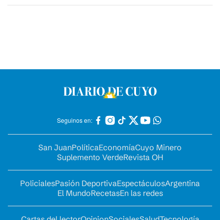
Seguinos en:
San Juan
Política
Economía
Cuyo Minero
Suplemento Verde
Revista OH
Policiales
Pasión Deportiva
Espectáculos
Argentina
El Mundo
Recetas
En las redes
Cartas del lector
Opinion
Sociales
Salud
Tecnología