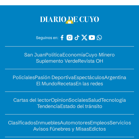
Seguinos en:
San Juan
Política
Economía
Cuyo Minero
Suplemento Verde
Revista OH
Policiales
Pasión Deportiva
Espectáculos
Argentina
El Mundo
Recetas
En las redes
Cartas del lector
Opinion
Sociales
Salud
Tecnología
Tendencia
Estado del tránsito
Clasificados
Inmuebles
Automotores
Empleos
Servicios
Avisos Fúnebres y Misas
Edictos