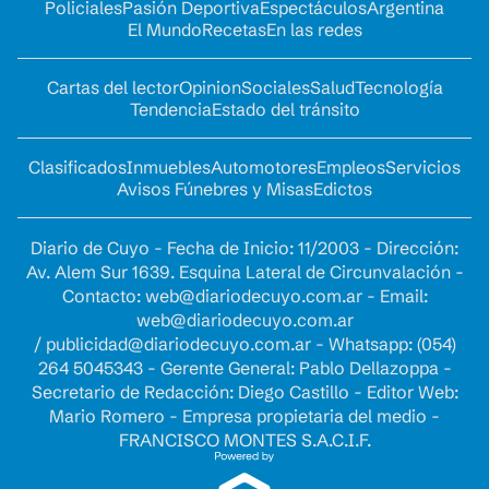
Policiales
Pasión Deportiva
Espectáculos
Argentina
El Mundo
Recetas
En las redes
Cartas del lector
Opinion
Sociales
Salud
Tecnología
Tendencia
Estado del tránsito
Clasificados
Inmuebles
Automotores
Empleos
Servicios
Avisos Fúnebres y Misas
Edictos
Diario de Cuyo - Fecha de Inicio: 11/2003 - Dirección:
Av. Alem Sur 1639. Esquina Lateral de Circunvalación -
Contacto:
web@diariodecuyo.com.ar
- Email:
web@diariodecuyo.com.ar
/
publicidad@diariodecuyo.com.ar
-
Whatsapp: (054)
264 5045343 - Gerente General: Pablo Dellazoppa -
Secretario de Redacción: Diego Castillo - Editor Web:
Mario Romero - Empresa propietaria del medio -
FRANCISCO MONTES S.A.C.I.F.