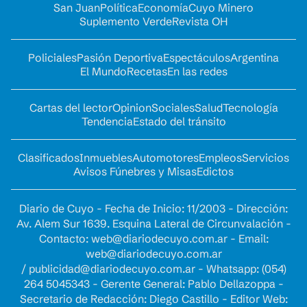
San Juan
Política
Economía
Cuyo Minero
Suplemento Verde
Revista OH
Policiales
Pasión Deportiva
Espectáculos
Argentina
El Mundo
Recetas
En las redes
Cartas del lector
Opinion
Sociales
Salud
Tecnología
Tendencia
Estado del tránsito
Clasificados
Inmuebles
Automotores
Empleos
Servicios
Avisos Fúnebres y Misas
Edictos
Diario de Cuyo - Fecha de Inicio: 11/2003 - Dirección:
Av. Alem Sur 1639. Esquina Lateral de Circunvalación -
Contacto:
web@diariodecuyo.com.ar
- Email:
web@diariodecuyo.com.ar
/
publicidad@diariodecuyo.com.ar
-
Whatsapp: (054)
264 5045343 - Gerente General: Pablo Dellazoppa -
Secretario de Redacción: Diego Castillo - Editor Web: