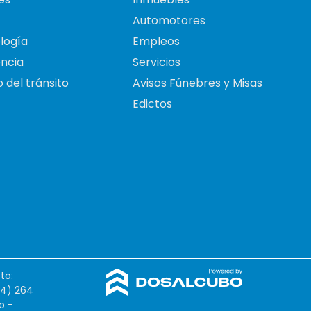
Automotores
logía
Empleos
ncia
Servicios
 del tránsito
Avisos Fúnebres y Misas
Edictos
to:
54) 264
o -