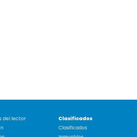
 del lector
Clasificados
on
Clasificados
es
Inmuebles