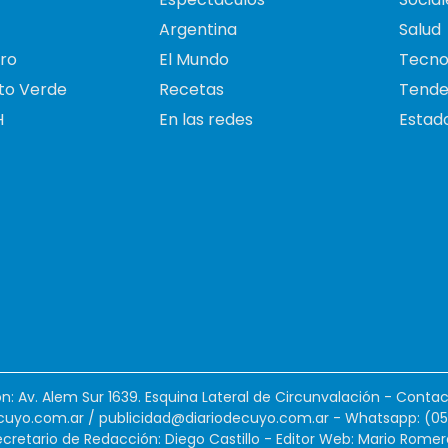
Argentina
Salud
ro
El Mundo
Tecno
to Verde
Recetas
Tende
H
En las redes
Estado
ión: Av. Alem Sur 1639. Esquina Lateral de Circunvalación - Contac
cuyo.com.ar
/
publicidad@diariodecuyo.com.ar
-
Whatsapp: (0
cretario de Redacción: Diego Castillo - Editor Web: Mario Romer