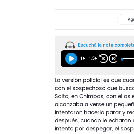
Agr
Escuchá la nota complet
1
1.5
10
10
La versión policial es que cua
con el sospechoso que buscab
Salta, en Chimbas, con el as
alcanzaba a verse un peque
intentaron hacerlo parar y r
después, cuando le echaron e
intento por despegar, el sosp