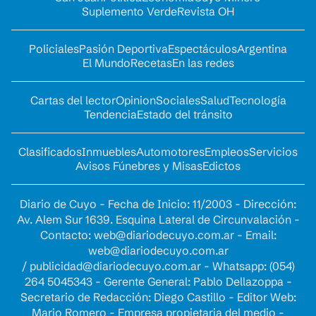
Suplemento Verde
Revista OH
Policiales
Pasión Deportiva
Espectáculos
Argentina
El Mundo
Recetas
En las redes
Cartas del lector
Opinion
Sociales
Salud
Tecnología
Tendencia
Estado del tránsito
Clasificados
Inmuebles
Automotores
Empleos
Servicios
Avisos Fúnebres y Misas
Edictos
Diario de Cuyo - Fecha de Inicio: 11/2003 - Dirección:
Av. Alem Sur 1639. Esquina Lateral de Circunvalación -
Contacto:
web@diariodecuyo.com.ar
- Email:
web@diariodecuyo.com.ar
/
publicidad@diariodecuyo.com.ar
-
Whatsapp: (054)
264 5045343 - Gerente General: Pablo Dellazoppa -
Secretario de Redacción: Diego Castillo - Editor Web:
Mario Romero - Empresa propietaria del medio -