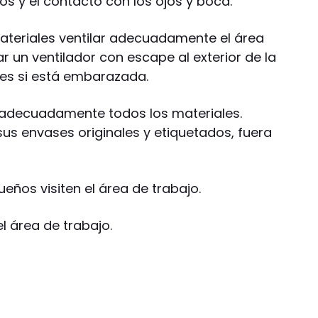
s y el contacto con los ojos y boca.
materiales ventilar adecuadamente el área
ar un ventilador con escape al exterior de la
res si está embarazada.
r adecuadamente todos los materiales.
us envases originales y etiquetados, fuera
ueños visiten el área de trabajo.
l área de trabajo.