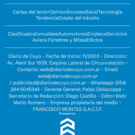
Cartas del lector
Opinion
Sociales
Salud
Tecnología
Tendencia
Estado del tránsito
Clasificados
Inmuebles
Automotores
Empleos
Servicios
Avisos Fúnebres y Misas
Edictos
Diario de Cuyo - Fecha de Inicio: 11/2003 - Dirección:
Av. Alem Sur 1639. Esquina Lateral de Circunvalación -
Contacto:
web@diariodecuyo.com.ar
- Email:
web@diariodecuyo.com.ar
/
publicidad@diariodecuyo.com.ar
-
Whatsapp: (054)
264 5045343 - Gerente General: Pablo Dellazoppa -
Secretario de Redacción: Diego Castillo - Editor Web:
Mario Romero - Empresa propietaria del medio -
FRANCISCO MONTES S.A.C.I.F.