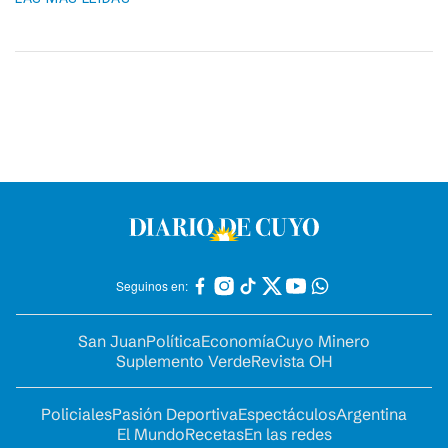
Seguinos en:
San Juan
Política
Economía
Cuyo Minero
Suplemento Verde
Revista OH
Policiales
Pasión Deportiva
Espectáculos
Argentina
El Mundo
Recetas
En las redes