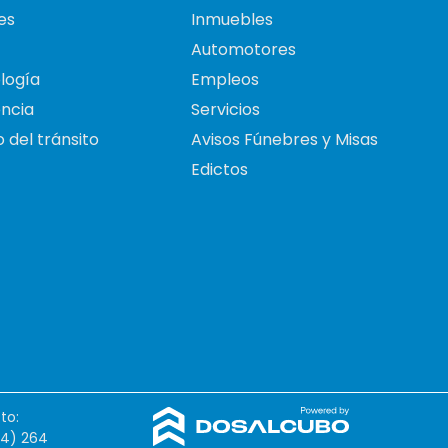
es
Inmuebles
Automotores
logía
Empleos
ncia
Servicios
 del tránsito
Avisos Fúnebres y Misas
Edictos
to:
54) 264