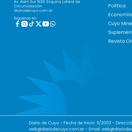
Av. Alem Sur 1639. Esquina Lateral de
Política
Circunvalación
diariodecuyo.com.ar
Economía
Siguenos en:
Cuyo Mine
Suplemen
Revista O
Diario de Cuyo - Fecha de Inicio: 11/2003 - Direcc
web@diariodecuyo.com.ar
- Email:
web@diariode