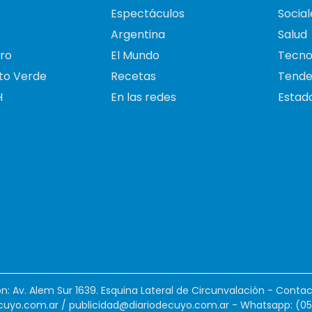
Espectáculos
Social
Argentina
Salud
ro
El Mundo
Tecno
to Verde
Recetas
Tende
H
En las redes
Estado
ión: Av. Alem Sur 1639. Esquina Lateral de Circunvalación - Contac
cuyo.com.ar
/
publicidad@diariodecuyo.com.ar
-
Whatsapp: (0