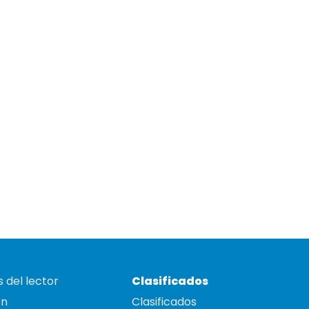
 del lector
Clasificados
on
Clasificados