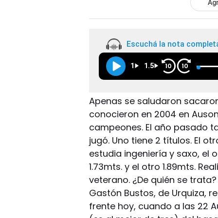
Agr
Escuchá la nota complet
1
1.5
10
10
Apenas se saludaron sacaron
conocieron en 2004 en Ausoni
campeones. El año pasado tam
jugó. Uno tiene 2 títulos. El ot
estudia ingeniería y saxo, el
1.73mts. y el otro 1.89mts. Re
veterano. ¿De quién se trata?
Gastón Bustos, de Urquiza, r
frente hoy, cuando a las 22 A