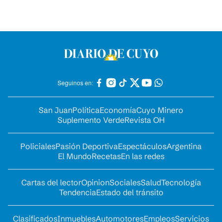
Seguinos en:
San Juan
Política
Economía
Cuyo Minero
Suplemento Verde
Revista OH
Policiales
Pasión Deportiva
Espectáculos
Argentina
El Mundo
Recetas
En las redes
Cartas del lector
Opinion
Sociales
Salud
Tecnología
Tendencia
Estado del tránsito
Clasificados
Inmuebles
Automotores
Empleos
Servicios