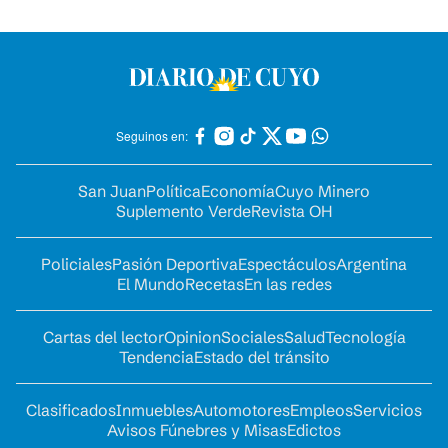
Seguinos en:
San Juan
Política
Economía
Cuyo Minero
Suplemento Verde
Revista OH
Policiales
Pasión Deportiva
Espectáculos
Argentina
El Mundo
Recetas
En las redes
Cartas del lector
Opinion
Sociales
Salud
Tecnología
Tendencia
Estado del tránsito
Clasificados
Inmuebles
Automotores
Empleos
Servicios
Avisos Fúnebres y Misas
Edictos