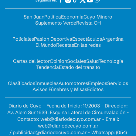
San Juan
Política
Economía
Cuyo Minero
Suplemento Verde
Revista OH
Policiales
Pasión Deportiva
Espectáculos
Argentina
El Mundo
Recetas
En las redes
Cartas del lector
Opinion
Sociales
Salud
Tecnología
Tendencia
Estado del tránsito
Clasificados
Inmuebles
Automotores
Empleos
Servicios
Avisos Fúnebres y Misas
Edictos
Diario de Cuyo - Fecha de Inicio: 11/2003 - Dirección:
Av. Alem Sur 1639. Esquina Lateral de Circunvalación -
Contacto:
web@diariodecuyo.com.ar
- Email:
web@diariodecuyo.com.ar
/
publicidad@diariodecuyo.com.ar
-
Whatsapp: (054)