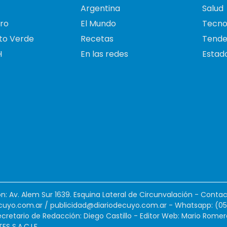
Argentina
Salud
ro
El Mundo
Tecno
to Verde
Recetas
Tende
H
En las redes
Estado
ión: Av. Alem Sur 1639. Esquina Lateral de Circunvalación - Contac
cuyo.com.ar
/
publicidad@diariodecuyo.com.ar
-
Whatsapp: (0
cretario de Redacción: Diego Castillo - Editor Web: Mario Romer
 S.A.C.I.F.