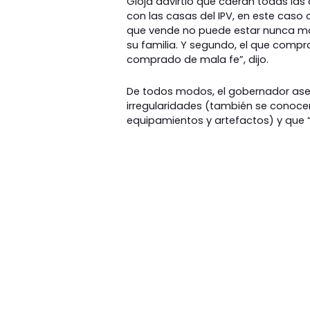
Gioja advirtió que caerán todas las
con las casas del IPV, en este caso c
que vende no puede estar nunca más
su familia. Y segundo, el que compr
comprado de mala fe”, dijo.
De todos modos, el gobernador ase
irregularidades (también se conocen
equipamientos y artefactos) y que “