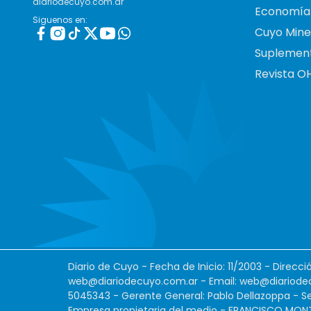
diariodecuyo.com.ar
Economía
Siguenos en:
Cuyo Mine
Suplemen
Revista O
Diario de Cuyo - Fecha de Inicio: 11/2003 - Direcc
web@diariodecuyo.com.ar
- Email:
web@diariode
5045343 - Gerente General: Pablo Dellazoppa - Se
Empresa propietaria del medio - FRANCISCO MONTES