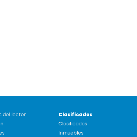
 del lector
Clasificados
on
Clasificados
es
Inmuebles