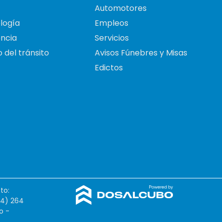
Automotores
logía
Empleos
ncia
Servicios
 del tránsito
Avisos Fúnebres y Misas
Edictos
to:
54) 264
o -