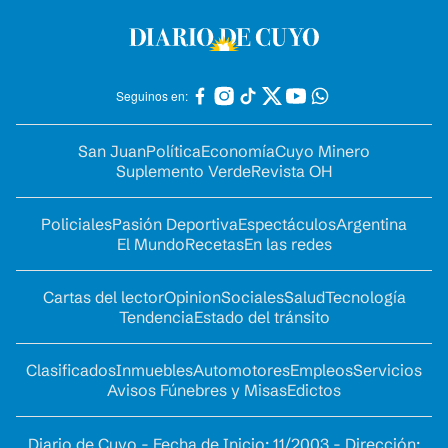
Seguinos en:
San Juan
Política
Economía
Cuyo Minero
Suplemento Verde
Revista OH
Policiales
Pasión Deportiva
Espectáculos
Argentina
El Mundo
Recetas
En las redes
Cartas del lector
Opinion
Sociales
Salud
Tecnología
Tendencia
Estado del tránsito
Clasificados
Inmuebles
Automotores
Empleos
Servicios
Avisos Fúnebres y Misas
Edictos
Diario de Cuyo - Fecha de Inicio: 11/2003 - Dirección: