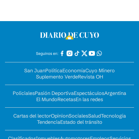
Seguinos en:
San Juan
Política
Economía
Cuyo Minero
Suplemento Verde
Revista OH
Policiales
Pasión Deportiva
Espectáculos
Argentina
El Mundo
Recetas
En las redes
Cartas del lector
Opinion
Sociales
Salud
Tecnología
Tendencia
Estado del tránsito
Clasificados
Inmuebles
Automotores
Empleos
Servicios