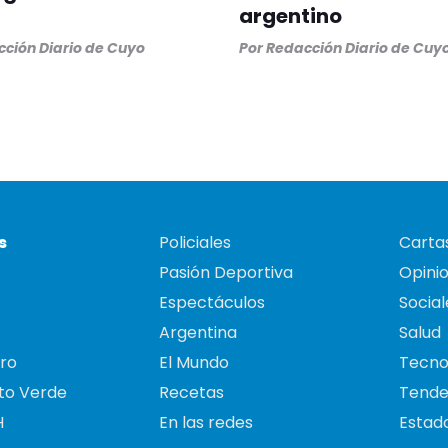
argentino
ción Diario de Cuyo
Por
Redacción Diario de Cuy
s
Policiales
Cartas
Pasión Deportiva
Opini
Espectáculos
Social
Argentina
Salud
ro
El Mundo
Tecno
to Verde
Recetas
Tende
H
En las redes
Estado