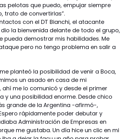
las pelotas que puedo, empujar siempre
 trato de convertirlas”.
tactos con el DT Bianchi, el atacante
o la bienvenida delante de todo el grupo,
e pueda demostrar mis habilidades. Me
 ataque pero no tengo problema en salir a
e planteó la posibilidad de venir a Boca,
omimos un asado en casa de mi
, ahí me lo comunicó y desde el primer
a y una posibilidad enorme. Desde chico
ás grande de la Argentina -afirmó-,
 Espero rápidamente poder debutar y
tudiaba Administración de Empresas en
orque me gustaba. Un día hice un clic en mi
e iba a dejar la facu un año para probar.