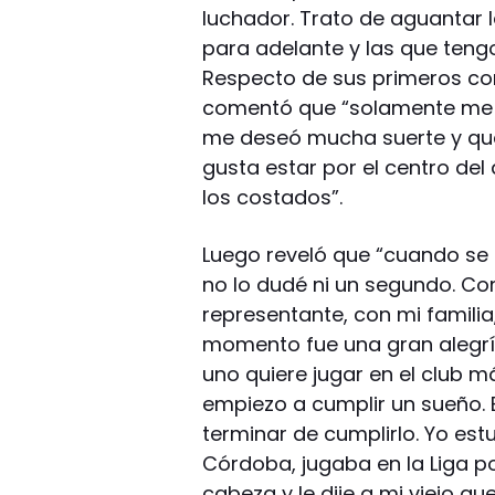
luchador. Trato de aguantar 
para adelante y las que tengo,
Respecto de sus primeros con
comentó que “solamente me di
me deseó mucha suerte y qu
gusta estar por el centro del
los costados”.
Luego reveló que “cuando se m
no lo dudé ni un segundo. C
representante, con mi familia
momento fue una gran alegrí
uno quiere jugar en el club m
empiezo a cumplir un sueño.
terminar de cumplirlo. Yo es
Córdoba, jugaba en la Liga p
cabeza y le dije a mi viejo qu