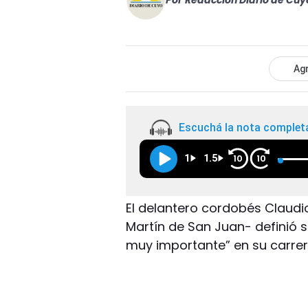
Por
Redacción Diario de Cuy
Agr
Escuchá la nota complet
1
1.5
10
10
El delantero cordobés Claudi
Martín de San Juan- definió 
muy importante” en su carrer