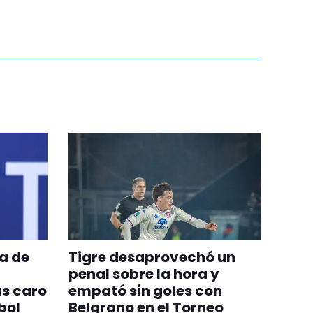
da de
Tigre desaprovechó un
penal sobre la hora y
ás caro
empató sin goles con
tbol
Belgrano en el Torneo