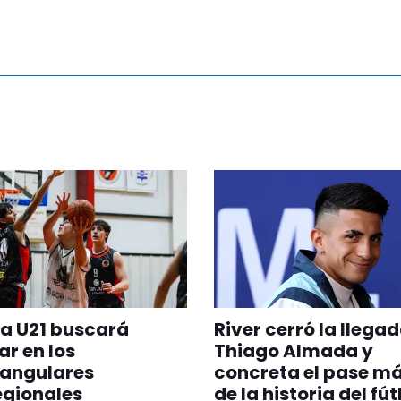
a U21 buscará
River cerró la llega
r en los
Thiago Almada y
angulares
concreta el pase m
egionales
de la historia del fú