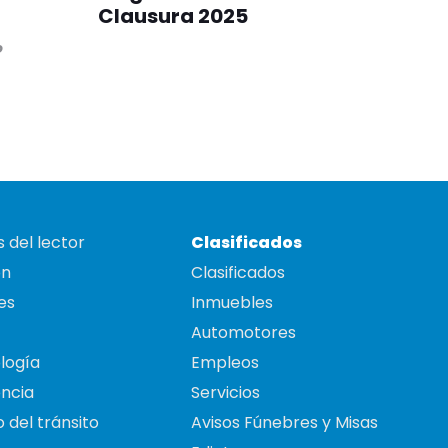
Clausura 2025
o
 del lector
Clasificados
on
Clasificados
es
Inmuebles
Automotores
logía
Empleos
ncia
Servicios
 del tránsito
Avisos Fúnebres y Misas