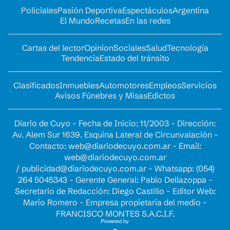
Policiales
Pasión Deportiva
Espectáculos
Argentina
El Mundo
Recetas
En las redes
Cartas del lector
Opinion
Sociales
Salud
Tecnología
Tendencia
Estado del tránsito
Clasificados
Inmuebles
Automotores
Empleos
Servicios
Avisos Fúnebres y Misas
Edictos
Diario de Cuyo - Fecha de Inicio: 11/2003 - Dirección:
Av. Alem Sur 1639. Esquina Lateral de Circunvalación -
Contacto:
web@diariodecuyo.com.ar
- Email:
web@diariodecuyo.com.ar
/
publicidad@diariodecuyo.com.ar
-
Whatsapp: (054)
264 5045343 - Gerente General: Pablo Dellazoppa -
Secretario de Redacción: Diego Castillo - Editor Web:
Mario Romero - Empresa propietaria del medio -
FRANCISCO MONTES S.A.C.I.F.