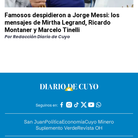
Famosos despidieron a Jorge Messi: los
mensajes de Mirtha Legrand, Ricardo
Montaner y Marcelo Tinelli
Por
Redacción Diario de Cuyo
Seguinos en:
San Juan
Política
Economía
Cuyo Minero
Suplemento Verde
Revista OH