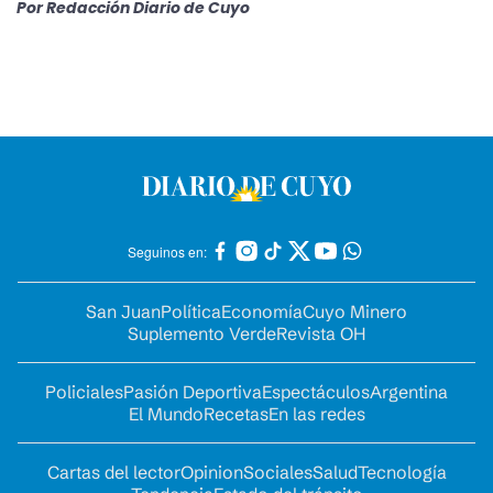
Por
Redacción Diario de Cuyo
Seguinos en:
San Juan
Política
Economía
Cuyo Minero
Suplemento Verde
Revista OH
Policiales
Pasión Deportiva
Espectáculos
Argentina
El Mundo
Recetas
En las redes
Cartas del lector
Opinion
Sociales
Salud
Tecnología