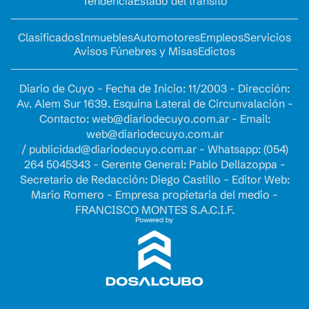
Tendencia
Estado del tránsito
Clasificados
Inmuebles
Automotores
Empleos
Servicios
Avisos Fúnebres y Misas
Edictos
Diario de Cuyo - Fecha de Inicio: 11/2003 - Dirección:
Av. Alem Sur 1639. Esquina Lateral de Circunvalación -
Contacto:
web@diariodecuyo.com.ar
- Email:
web@diariodecuyo.com.ar
/
publicidad@diariodecuyo.com.ar
-
Whatsapp: (054)
264 5045343 - Gerente General: Pablo Dellazoppa -
Secretario de Redacción: Diego Castillo - Editor Web:
Mario Romero - Empresa propietaria del medio -
FRANCISCO MONTES S.A.C.I.F.