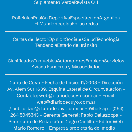
Suplemento Verde
Revista OH
Policiales
Pasión Deportiva
Espectáculos
Argentina
El Mundo
Recetas
En las redes
Cartas del lector
Opinion
Sociales
Salud
Tecnología
Tendencia
Estado del tránsito
Clasificados
Inmuebles
Automotores
Empleos
Servicios
Avisos Fúnebres y Misas
Edictos
Diario de Cuyo - Fecha de Inicio: 11/2003 - Dirección:
Av. Alem Sur 1639. Esquina Lateral de Circunvalación -
Contacto:
web@diariodecuyo.com.ar
- Email:
web@diariodecuyo.com.ar
/
publicidad@diariodecuyo.com.ar
-
Whatsapp: (054)
264 5045343 - Gerente General: Pablo Dellazoppa -
Secretario de Redacción: Diego Castillo - Editor Web:
Mario Romero - Empresa propietaria del medio -