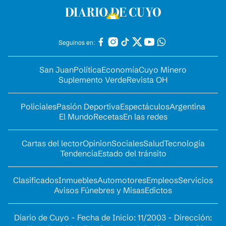
Seguinos en:
San Juan
Política
Economía
Cuyo Minero
Suplemento Verde
Revista OH
Policiales
Pasión Deportiva
Espectáculos
Argentina
El Mundo
Recetas
En las redes
Cartas del lector
Opinion
Sociales
Salud
Tecnología
Tendencia
Estado del tránsito
Clasificados
Inmuebles
Automotores
Empleos
Servicios
Avisos Fúnebres y Misas
Edictos
Diario de Cuyo - Fecha de Inicio: 11/2003 - Dirección: