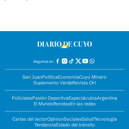
Seguinos en:
San Juan
Política
Economía
Cuyo Minero
Suplemento Verde
Revista OH
Policiales
Pasión Deportiva
Espectáculos
Argentina
El Mundo
Recetas
En las redes
Cartas del lector
Opinion
Sociales
Salud
Tecnología
Tendencia
Estado del tránsito