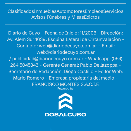
Clasificados
Inmuebles
Automotores
Empleos
Servicios
Avisos Fúnebres y Misas
Edictos
Diario de Cuyo - Fecha de Inicio: 11/2003 - Dirección:
Av. Alem Sur 1639. Esquina Lateral de Circunvalación -
Contacto:
web@diariodecuyo.com.ar
- Email:
web@diariodecuyo.com.ar
/
publicidad@diariodecuyo.com.ar
-
Whatsapp: (054)
264 5045343 - Gerente General: Pablo Dellazoppa -
Secretario de Redacción: Diego Castillo - Editor Web:
Mario Romero - Empresa propietaria del medio -
FRANCISCO MONTES S.A.C.I.F.