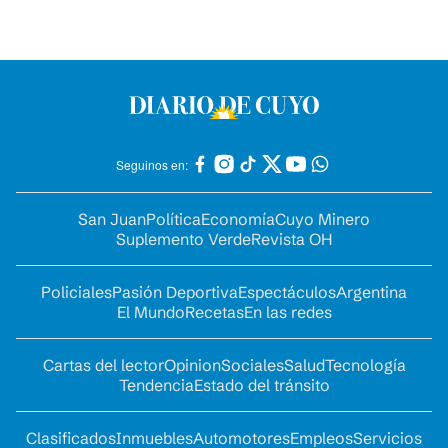
Seguinos en:
San Juan
Política
Economía
Cuyo Minero
Suplemento Verde
Revista OH
Policiales
Pasión Deportiva
Espectáculos
Argentina
El Mundo
Recetas
En las redes
Cartas del lector
Opinion
Sociales
Salud
Tecnología
Tendencia
Estado del tránsito
Clasificados
Inmuebles
Automotores
Empleos
Servicios