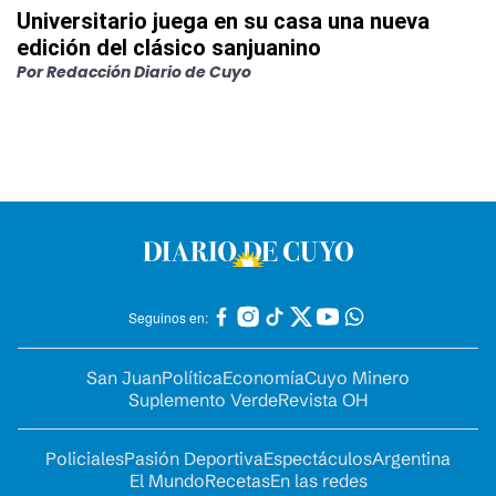
Universitario juega en su casa una nueva
edición del clásico sanjuanino
Por
Redacción Diario de Cuyo
Seguinos en:
San Juan
Política
Economía
Cuyo Minero
Suplemento Verde
Revista OH
Policiales
Pasión Deportiva
Espectáculos
Argentina
El Mundo
Recetas
En las redes