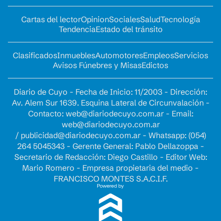
Cartas del lector
Opinion
Sociales
Salud
Tecnología
Tendencia
Estado del tránsito
Clasificados
Inmuebles
Automotores
Empleos
Servicios
Avisos Fúnebres y Misas
Edictos
Diario de Cuyo - Fecha de Inicio: 11/2003 - Dirección:
Av. Alem Sur 1639. Esquina Lateral de Circunvalación -
Contacto:
web@diariodecuyo.com.ar
- Email:
web@diariodecuyo.com.ar
/
publicidad@diariodecuyo.com.ar
-
Whatsapp: (054)
264 5045343 - Gerente General: Pablo Dellazoppa -
Secretario de Redacción: Diego Castillo - Editor Web:
Mario Romero - Empresa propietaria del medio -
FRANCISCO MONTES S.A.C.I.F.