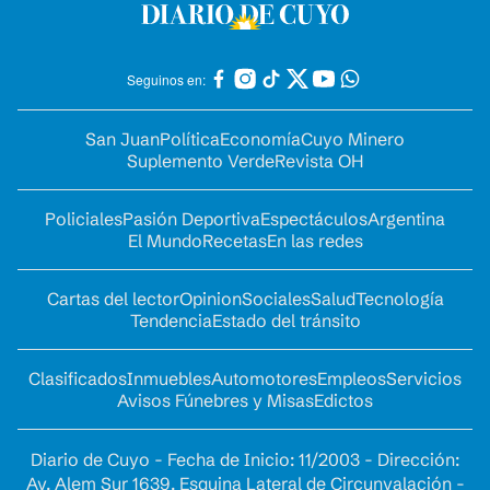
Seguinos en:
San Juan
Política
Economía
Cuyo Minero
Suplemento Verde
Revista OH
Policiales
Pasión Deportiva
Espectáculos
Argentina
El Mundo
Recetas
En las redes
Cartas del lector
Opinion
Sociales
Salud
Tecnología
Tendencia
Estado del tránsito
Clasificados
Inmuebles
Automotores
Empleos
Servicios
Avisos Fúnebres y Misas
Edictos
Diario de Cuyo - Fecha de Inicio: 11/2003 - Dirección:
Av. Alem Sur 1639. Esquina Lateral de Circunvalación -