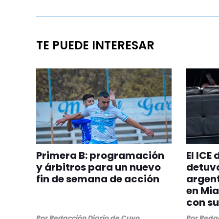
TE PUEDE INTERESAR
Primera B: programación
El ICE
y árbitros para un nuevo
detuvo
fin de semana de acción
argent
en Mia
con su
Por
Redacción Diario de Cuyo
Por
Redac