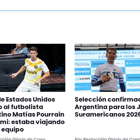
 de Estados Unidos
Selección confirma
 al futbolista
Argentina para los 
ino Matías Pourrain
Suramericanos 202
mi: estaba viajando
 equipo
ción Diario de Cuyo
Por
Redacción Diario de Cuy