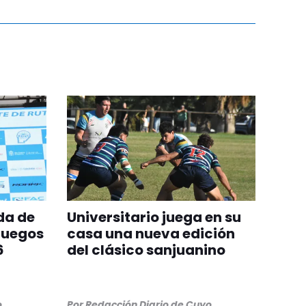
da de
Universitario juega en su
Juegos
casa una nueva edición
6
del clásico sanjuanino
o
Por
Redacción Diario de Cuyo