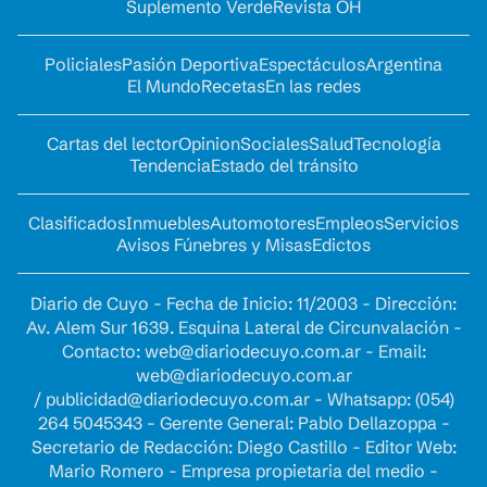
Suplemento Verde
Revista OH
Policiales
Pasión Deportiva
Espectáculos
Argentina
El Mundo
Recetas
En las redes
Cartas del lector
Opinion
Sociales
Salud
Tecnología
Tendencia
Estado del tránsito
Clasificados
Inmuebles
Automotores
Empleos
Servicios
Avisos Fúnebres y Misas
Edictos
Diario de Cuyo - Fecha de Inicio: 11/2003 - Dirección:
Av. Alem Sur 1639. Esquina Lateral de Circunvalación -
Contacto:
web@diariodecuyo.com.ar
- Email:
web@diariodecuyo.com.ar
/
publicidad@diariodecuyo.com.ar
-
Whatsapp: (054)
264 5045343 - Gerente General: Pablo Dellazoppa -
Secretario de Redacción: Diego Castillo - Editor Web:
Mario Romero - Empresa propietaria del medio -