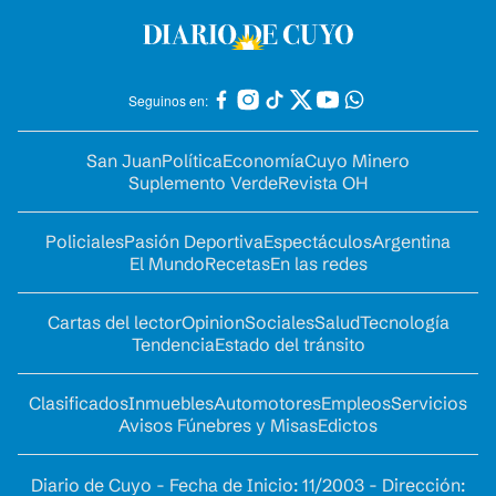
Seguinos en:
San Juan
Política
Economía
Cuyo Minero
Suplemento Verde
Revista OH
Policiales
Pasión Deportiva
Espectáculos
Argentina
El Mundo
Recetas
En las redes
Cartas del lector
Opinion
Sociales
Salud
Tecnología
Tendencia
Estado del tránsito
Clasificados
Inmuebles
Automotores
Empleos
Servicios
Avisos Fúnebres y Misas
Edictos
Diario de Cuyo - Fecha de Inicio: 11/2003 - Dirección: