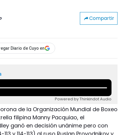
Compartir
o
egar Diario de Cuyo en
a
Powered by Thinkindot Audio
corona de la Organización Mundial de Boxeo
lla filipina Manny Pacquiao, el
ley ganó en decisión unánime pero con
4-113 y 114-113) al ruso Ruslan Provodnikov y