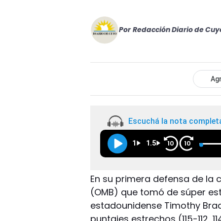
Por
Redacción Diario de Cuy
Agr
Escuchá la nota complet
1
1.5
10
10
En su primera defensa de la 
(OMB) que tomó de súper estre
estadounidense Timothy Brad
puntajes estrechos (115-112, 11