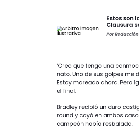
Estos son l
Clausura s
Por
Redacción 
‘Creo que tengo una conmoció
nato. Uno de sus golpes me de
Estoy mareado ahora. Pero igu
el final.
Bradley recibió un duro castig
round y cayó en ambos casos,
campeón había resbalado.