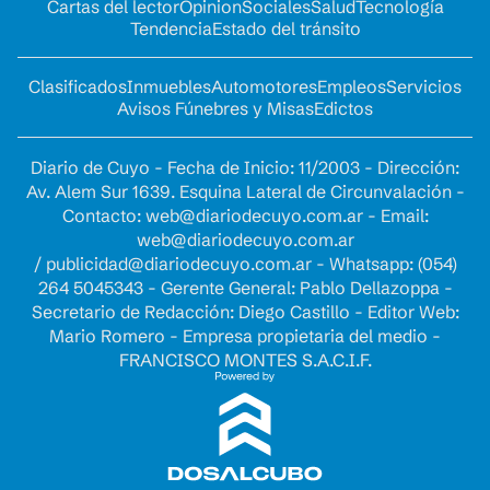
Cartas del lector
Opinion
Sociales
Salud
Tecnología
Tendencia
Estado del tránsito
Clasificados
Inmuebles
Automotores
Empleos
Servicios
Avisos Fúnebres y Misas
Edictos
Diario de Cuyo - Fecha de Inicio: 11/2003 - Dirección:
Av. Alem Sur 1639. Esquina Lateral de Circunvalación -
Contacto:
web@diariodecuyo.com.ar
- Email:
web@diariodecuyo.com.ar
/
publicidad@diariodecuyo.com.ar
-
Whatsapp: (054)
264 5045343 - Gerente General: Pablo Dellazoppa -
Secretario de Redacción: Diego Castillo - Editor Web:
Mario Romero - Empresa propietaria del medio -
FRANCISCO MONTES S.A.C.I.F.