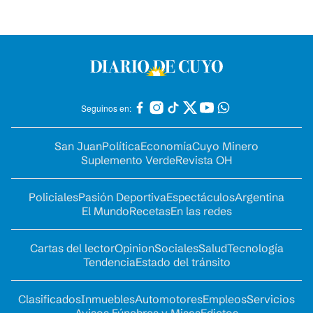
Seguinos en:
San Juan
Política
Economía
Cuyo Minero
Suplemento Verde
Revista OH
Policiales
Pasión Deportiva
Espectáculos
Argentina
El Mundo
Recetas
En las redes
Cartas del lector
Opinion
Sociales
Salud
Tecnología
Tendencia
Estado del tránsito
Clasificados
Inmuebles
Automotores
Empleos
Servicios