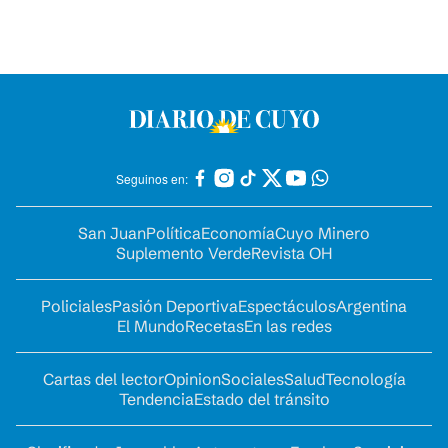
Seguinos en:
San Juan
Política
Economía
Cuyo Minero
Suplemento Verde
Revista OH
Policiales
Pasión Deportiva
Espectáculos
Argentina
El Mundo
Recetas
En las redes
Cartas del lector
Opinion
Sociales
Salud
Tecnología
Tendencia
Estado del tránsito