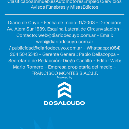
Clasificados
Inmuebles
Automotores
Empleos
Servicios
Avisos Fúnebres y Misas
Edictos
Diario de Cuyo - Fecha de Inicio: 11/2003 - Dirección:
Av. Alem Sur 1639. Esquina Lateral de Circunvalación -
Contacto:
web@diariodecuyo.com.ar
- Email:
web@diariodecuyo.com.ar
/
publicidad@diariodecuyo.com.ar
-
Whatsapp: (054)
264 5045343 - Gerente General: Pablo Dellazoppa -
Secretario de Redacción: Diego Castillo - Editor Web:
Mario Romero - Empresa propietaria del medio -
FRANCISCO MONTES S.A.C.I.F.