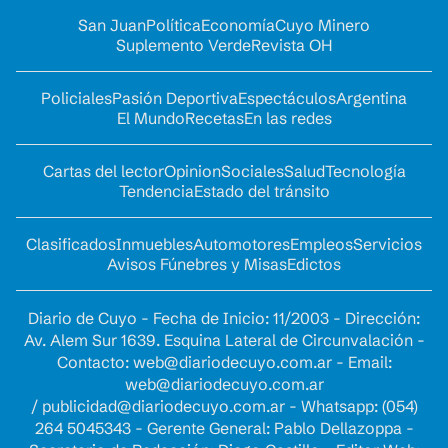
San Juan
Política
Economía
Cuyo Minero
Suplemento Verde
Revista OH
Policiales
Pasión Deportiva
Espectáculos
Argentina
El Mundo
Recetas
En las redes
Cartas del lector
Opinion
Sociales
Salud
Tecnología
Tendencia
Estado del tránsito
Clasificados
Inmuebles
Automotores
Empleos
Servicios
Avisos Fúnebres y Misas
Edictos
Diario de Cuyo - Fecha de Inicio: 11/2003 - Dirección:
Av. Alem Sur 1639. Esquina Lateral de Circunvalación -
Contacto:
web@diariodecuyo.com.ar
- Email:
web@diariodecuyo.com.ar
/
publicidad@diariodecuyo.com.ar
-
Whatsapp: (054)
264 5045343 - Gerente General: Pablo Dellazoppa -